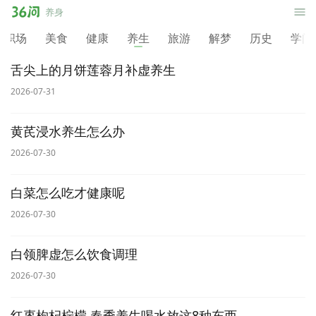
36
养
养身
问
职场
美食
健康
养生
旅游
解梦
历史
学问
身
舌尖上的月饼莲蓉月补虚养生
2026-07-31
黄芪浸水养生怎么办
2026-07-30
白菜怎么吃才健康呢
2026-07-30
白领脾虚怎么饮食调理
2026-07-30
红枣枸杞柠檬 春季养生喝水放这8种东西